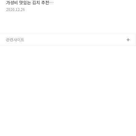
가성비 맛있는 김치 추천
드려요! 가격순 자취생 김치
2020.12.26
랭킹! (김치 추천, 저렴한 김치,
맛난 김치, 인기 김치, 자취생
김치, 좋은 김치, 맛있는 김치,
다양한 김치)
관련사이트