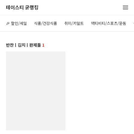
테이스티 굳랭킹
🎉 할인/세일
식품/건강식품
취미/키덜트
액티비티/스포츠/운동
반찬ㅣ김치ㅣ완제품
1