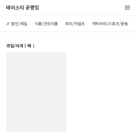
테이스티 굳랭킹
🎉 할인/세일
식품/건강식품
취미/키덜트
액티비티/스포츠/운동
과일/사과ㅣ배
1