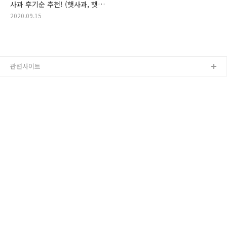
사과 후기순 추천! (햇사과, 햇
사과, 당도선별 사과, 꿀 사과,
2020.09.15
당도 선별, 사과 추천, 추천
사과)
관련사이트