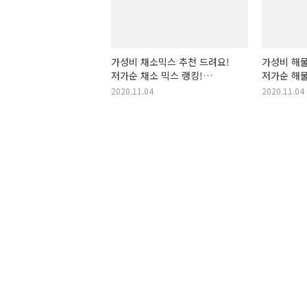
가성비 채소믹스 추천 드려요!
가성비 해물
저가순 채소 믹스 랭킹!
저가순 해물
야채믹스, 야채 믹스, 샐러드
건더기! 볶
2020.11.04
2020.11.04
믹스, 볶음밥 채소믹스, 라면
해물믹스,
채소믹스, 요리용 채소믹스,
요리 야채믹스