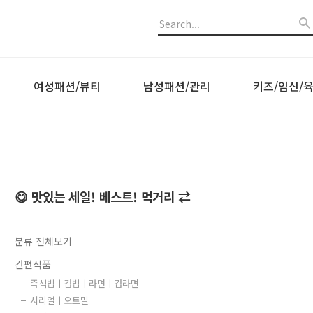
여성패션/뷰티
남성패션/관리
키즈/임신/
😋 맛있는 세일! 베스트! 먹거리 ⇄
분류 전체보기
간편식품
즉석밥ㅣ컵밥ㅣ라면ㅣ컵라면
시리얼ㅣ오트밀