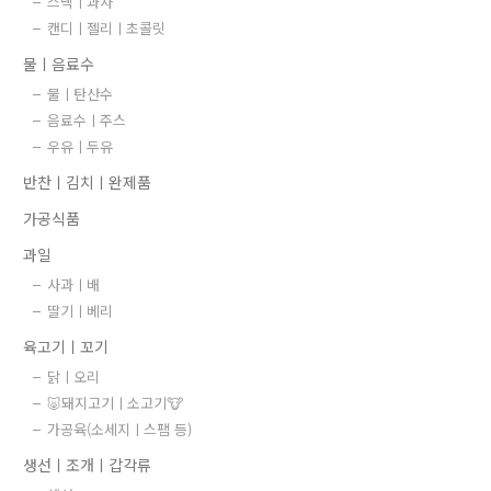
스낵ㅣ과자
캔디ㅣ젤리ㅣ초콜릿
물ㅣ음료수
물ㅣ탄산수
음료수ㅣ주스
우유ㅣ두유
반찬ㅣ김치ㅣ완제품
가공식품
과일
사과ㅣ배
딸기ㅣ베리
육고기ㅣ꼬기
닭ㅣ오리
🐷돼지고기ㅣ소고기🐮
가공육(소세지ㅣ스팸 등)
생선ㅣ조개ㅣ갑각류