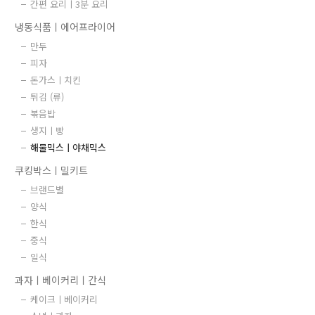
간편 요리ㅣ3분 요리
냉동식품ㅣ에어프라이어
만두
피자
돈가스ㅣ치킨
튀김 (류)
볶음밥
생지ㅣ빵
해물믹스ㅣ야채믹스
쿠킹박스ㅣ밀키트
브랜드별
양식
한식
중식
일식
과자ㅣ베이커리ㅣ간식
케이크ㅣ베이커리