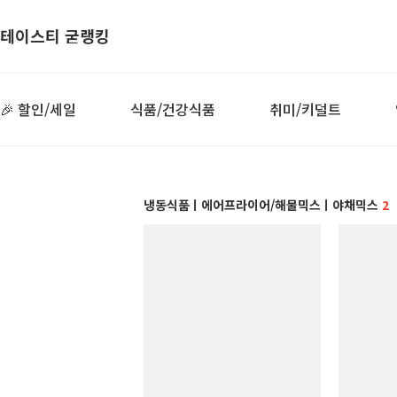
테이스티 굳랭킹
🎉 할인/세일
식품/건강식품
취미/키덜트
냉동식품ㅣ에어프라이어/해물믹스ㅣ야채믹스
2