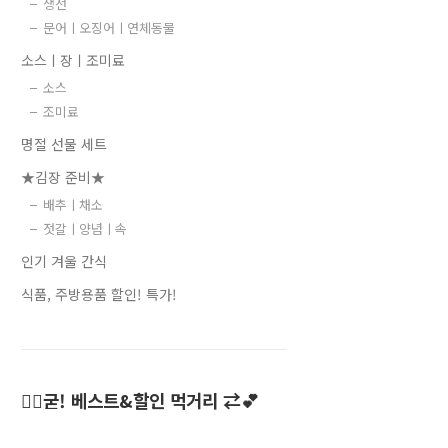
생선
문어ㅣ오징어ㅣ연체동물
소스ㅣ장ㅣ조미료
소스
조미료
명절 선물 세트
★김장 준비★
배추ㅣ채소
젓갈ㅣ양념ㅣ속
인기 겨울 간식
식품, 주방용품 할인! 특가!
👍🏻굳! 베스트&할인 먹거리 ⇄💕