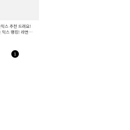
믹스 추천 드려요!
 믹스 랭킹! 라면
음밥 건더기! 라면
 볶음밥 해물믹스
1