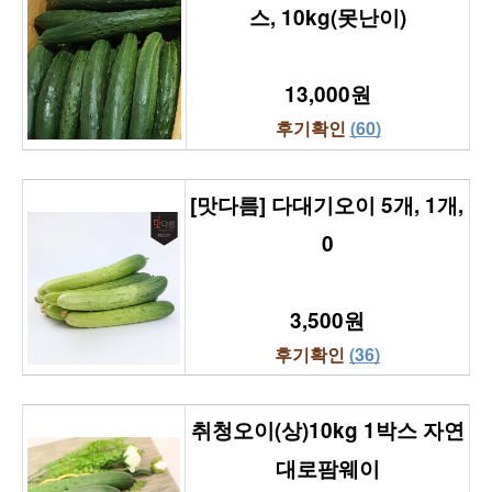
스, 10kg(못난이)
13,000원
후기확인 
(60)
[맛다름] 다대기오이 5개, 1개, 
0
3,500원
후기확인 
(36)
취청오이(상)10kg 1박스 자연
대로팜웨이